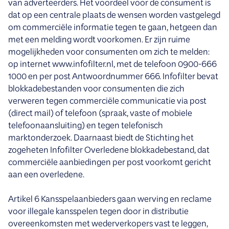
van adverteerders. Het voordeel voor de consument is
dat op een centrale plaats de wensen worden vastgelegd
om commerciële informatie tegen te gaan, hetgeen dan
met een melding wordt voorkomen. Er zijn ruime
mogelijkheden voor consumenten om zich te melden:
op internet www.infofilter.nl, met de telefoon 0900-666
1000 en per post Antwoordnummer 666. Infofilter bevat
blokkadebestanden voor consumenten die zich
verweren tegen commerciële communicatie via post
(direct mail) of telefoon (spraak, vaste of mobiele
telefoonaansluiting) en tegen telefonisch
marktonderzoek. Daarnaast biedt de Stichting het
zogeheten Infofilter Overledene blokkadebestand, dat
commerciële aanbiedingen per post voorkomt gericht
aan een overledene.
Artikel 6 Kansspelaanbieders gaan werving en reclame
voor illegale kansspelen tegen door in distributie
overeenkomsten met wederverkopers vast te leggen,