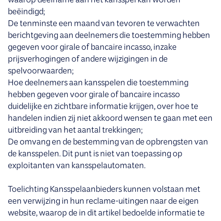
waarop deelname aan het kansspel kan worden
beëindigd;
De tenminste een maand van tevoren te verwachten
berichtgeving aan deelnemers die toestemming hebben
gegeven voor girale of bancaire incasso, inzake
prijsverhogingen of andere wijzigingen in de
spelvoorwaarden;
Hoe deelnemers aan kansspelen die toestemming
hebben gegeven voor girale of bancaire incasso
duidelijke en zichtbare informatie krijgen, over hoe te
handelen indien zij niet akkoord wensen te gaan met een
uitbreiding van het aantal trekkingen;
De omvang en de bestemming van de opbrengsten van
de kansspelen. Dit punt is niet van toepassing op
exploitanten van kansspelautomaten.
Toelichting Kansspelaanbieders kunnen volstaan met
een verwijzing in hun reclame-uitingen naar de eigen
website, waarop de in dit artikel bedoelde informatie te