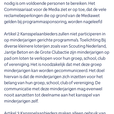
nodig is om voldoende personen te bereiken. Het
Commissariaat voor de Media ziet er op toe, dat de vele
reclamebeperkingen die op grond van de Mediawet
gelden bij programmasponsoring, worden nageleefd
Artikel 2 Kansspelaanbieders zullen niet participeren in
op minderjarigen gerichte programma's. Toelichting Bij
diverse kleinere loterijen zoals van Scouting Nederland,
Jantje Beton en de Grote Clubactie zijn minderjarigen op
pad om loten te verkopen voor hun groep, school, club
of vereniging. Het is noodzakelijk dat met deze groep
minderjarigen kan worden gecommuniceerd. Het doel
hiervan is dat de minderjarigen zich inzetten voor het
belang van hun groep, school, club of vereniging. De
communicatie met deze minderjarigen mag evenwel
nooit aanzetten tot deelname aan het kansspel van
minderjarigen zelf.
Artikel 3 Kansspelaanbieders maken alleen gebruik van