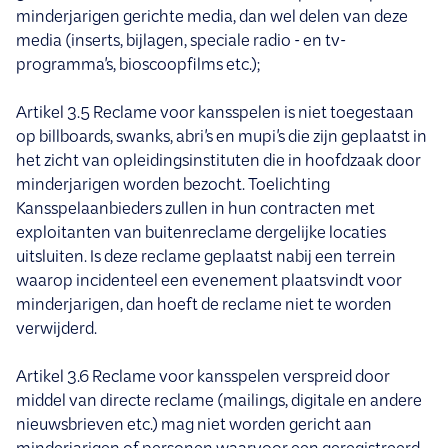
minderjarigen gerichte media, dan wel delen van deze
media (inserts, bijlagen, speciale radio - en tv-
programma's, bioscoopfilms etc.);
Artikel 3.5 Reclame voor kansspelen is niet toegestaan
op billboards, swanks, abri's en mupi's die zijn geplaatst in
het zicht van opleidingsinstituten die in hoofdzaak door
minderjarigen worden bezocht. Toelichting
Kansspelaanbieders zullen in hun contracten met
exploitanten van buitenreclame dergelijke locaties
uitsluiten. Is deze reclame geplaatst nabij een terrein
waarop incidenteel een evenement plaatsvindt voor
minderjarigen, dan hoeft de reclame niet te worden
verwijderd.
Artikel 3.6 Reclame voor kansspelen verspreid door
middel van directe reclame (mailings, digitale en andere
nieuwsbrieven etc.) mag niet worden gericht aan