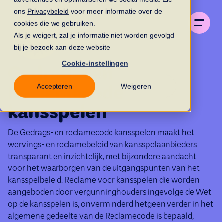
ons
Privacybeleid
voor meer informatie over de
cookies die we gebruiken.
Als je weigert, zal je informatie niet worden gevolgd
bij je bezoek aan deze website.
Cookie-instellingen
Gedrags- en
Accepteren
Weigeren
Reclamecode
kansspelen
De Gedrags- en reclamecode kansspelen maakt het
wervings- en reclamebeleid van kansspelaanbieders
transparant en inzichtelijk, met bijzondere aandacht
voor het waarborgen van de uitgangspunten van het
kansspelbeleid. Reclame voor kansspelen die worden
aangeboden door vergunninghouders ingevolge de Wet
op de kansspelen is, onverminderd hetgeen verder in het
algemene gedeelte van de Reclamecode is bepaald,