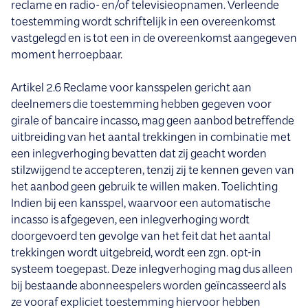
reclame en radio- en/of televisieopnamen. Verleende
toestemming wordt schriftelijk in een overeenkomst
vastgelegd en is tot een in de overeenkomst aangegeven
moment herroepbaar.
Artikel 2.6 Reclame voor kansspelen gericht aan
deelnemers die toestemming hebben gegeven voor
girale of bancaire incasso, mag geen aanbod betreffende
uitbreiding van het aantal trekkingen in combinatie met
een inlegverhoging bevatten dat zij geacht worden
stilzwijgend te accepteren, tenzij zij te kennen geven van
het aanbod geen gebruik te willen maken. Toelichting
Indien bij een kansspel, waarvoor een automatische
incasso is afgegeven, een inlegverhoging wordt
doorgevoerd ten gevolge van het feit dat het aantal
trekkingen wordt uitgebreid, wordt een zgn. opt-in
systeem toegepast. Deze inlegverhoging mag dus alleen
bij bestaande abonneespelers worden geïncasseerd als
ze vooraf expliciet toestemming hiervoor hebben