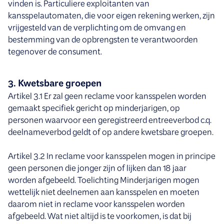
vinden is. Particuliere exploitanten van
kansspelautomaten, die voor eigen rekening werken, zijn
vrijgesteld van de verplichting om de omvang en
bestemming van de opbrengsten te verantwoorden
tegenover de consument.
3. Kwetsbare groepen
Artikel 3.1 Er zal geen reclame voor kansspelen worden
gemaakt specifiek gericht op minderjarigen, op
personen waarvoor een geregistreerd entreeverbod c.q.
deelnameverbod geldt of op andere kwetsbare groepen.
Artikel 3.2 In reclame voor kansspelen mogen in principe
geen personen die jonger zijn of lijken dan 18 jaar
worden afgebeeld. Toelichting Minderjarigen mogen
wettelijk niet deelnemen aan kansspelen en moeten
daarom niet in reclame voor kansspelen worden
afgebeeld. Wat niet altijd is te voorkomen, is dat bij