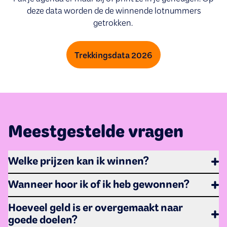
deze data worden de de winnende lotnummers
getrokken.
Trekkingsdata 2026
Meestgestelde vragen
Welke prijzen kan ik winnen?
Ons prijzenpakket wisselt per trekking, zodat het altijd
Wanneer hoor ik of ik heb gewonnen?
spannend blijft. Met een winkans van 1 op 6 maak jij elke
De
uitslag
van een trekking wordt altijd in de week van de
keer kans op geweldige prijzen. Check onze
Hoeveel geld is er overgemaakt naar
trekking bekendgemaakt. Prijswinnaars krijgen van ons
prijzen-pagina
voor de komende prijzenpot. Ben jij de
goede doelen?