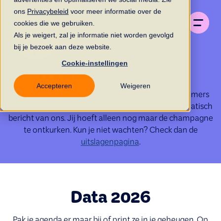
ons
Privacybeleid
voor meer informatie over de
cookies die we gebruiken.
Als je weigert, zal je informatie niet worden gevolgd
bij je bezoek aan deze website.
Cookie-instellingen
Trekkingsschema
Accepteren
Weigeren
Zestien keer per jaar worden de winnende lotnummers
getrokken. Prijs gewonnen? Dan ontvang je automatisch
bericht van ons. Jij hoeft alleen nog maar de champagne
te ontkurken. Kun je niet wachten? Check dan de
uitslagenpagina
.
Data 2026
Pak je agenda er maar bij of print ze in je geheugen. Op