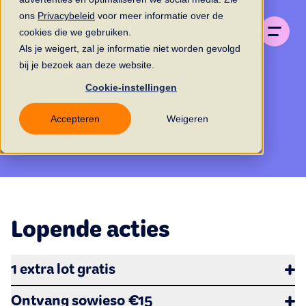
ons
Privacybeleid
voor meer informatie over de
cookies die we gebruiken.
Als je weigert, zal je informatie niet worden gevolgd
bij je bezoek aan deze website.
Cookie-instellingen
Acties
Accepteren
Weigeren
Hier leggen we uit hoe alles werkt en wat de
voorwaarden zijn als je meespeelt.
Lopende acties
1 extra lot gratis
De actievoorwaarden voor de actie "1 extra lot gratis
"
Ontvang sowieso €15