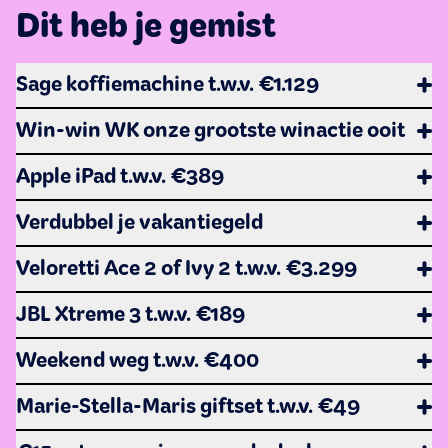
Dit heb je gemist
Sage koffiemachine t.w.v. €1.129
De actievoorwaarden voor de actie "Gratis kans op een
Win-win WK onze grootste winactie ooit
Sage koffiemachine t.w.v. €1.129 " vind je
hier
.
De actievoorwaarden voor de actie "Win-win WK onze
Apple iPad t.w.v. €389
grootste winactie ooit"
vind je
hier
.
De actievoorwaarden voor de actie "Apple iPad t.w.v.
Verdubbel je vakantiegeld
€389"
vind je
hier
.
De actievoorwaarden voor de actie "Verdubbel je
Veloretti Ace 2 of Ivy 2 t.w.v. €3.299
vakantie
" vind je
hier
.
De actievoorwaarden voor de actie "Gratis kans op een
JBL Xtreme 3 t.w.v. €189
Veloretti Ace 2 of Ivy 2 t.w.v. €3.299" vind je
hier
.
De actievoorwaarden voor de actie "Gratis kans op een
Weekend weg t.w.v. €400
JBL Xtreme 3 t.w.v. €189" vind je
hier
.
De actievoorwaarden voor de actie "Weekend weg t.w.v.
Marie-Stella-Maris giftset t.w.v. €49
€400" vind je
hier
.
De actievoorwaarden voor de actie "Marie-Stella-Maris