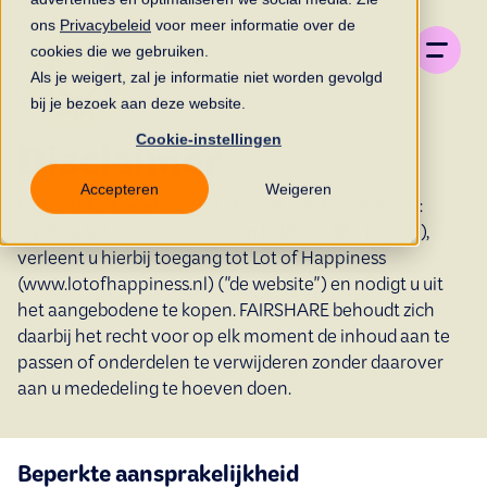
ons
Privacybeleid
voor meer informatie over de
cookies die we gebruiken.
Als je weigert, zal je informatie niet worden gevolgd
bij je bezoek aan deze website.
Cookie-instellingen
Disclaimer
Accepteren
Weigeren
FAIRSHARE Nederland B.V. (Kamer van Koophandel:
64769542), hierna te noemen FAIRSHARE (‘Loterij’),
verleent u hierbij toegang tot Lot of Happiness
(www.lotofhappiness.nl) ("de website") en nodigt u uit
het aangebodene te kopen. FAIRSHARE behoudt zich
daarbij het recht voor op elk moment de inhoud aan te
passen of onderdelen te verwijderen zonder daarover
aan u mededeling te hoeven doen.
Beperkte aansprakelijkheid