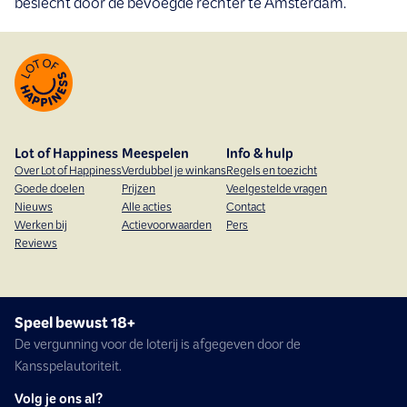
beslecht door de bevoegde rechter te Amsterdam.
Lot of Happiness
Meespelen
Info & hulp
Over Lot of Happiness
Verdubbel je winkans
Regels en toezicht
Goede doelen
Prijzen
Veelgestelde vragen
Nieuws
Alle acties
Contact
Werken bij
Actievoorwaarden
Pers
Reviews
Speel bewust 18+
De vergunning voor de loterij is afgegeven door de
Kansspelautoriteit.
Volg je ons al?