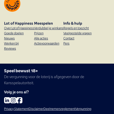
Lot of Happiness
Meespelen
Info & hulp
Over Lot of Happiness
Verdubbel je winkans
Regels en toezicht
Goede doelen
Prijzen
Veelgestelde vragen
Nieuws
Alle acties
Contact
Werken bij
Actievoorwaarden
Pers
Reviews
Speel bewust 18+
De vergunning voor de loterij is afgegeven door de
Kansspelautoriteit.
Volg je ons al?
Privacy Statement
Disclaimer
Deelnemersreglement
Vergunning