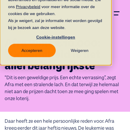
ons
Privacybeleid
voor meer informatie over de
cookies die we gebruiken.
Als je weigert, zal je informatie niet worden gevolgd
bij je bezoek aan deze website.
Cookie-instellingen
Afra wint €10.000:
Accepteren
Weigeren
“Gezondheid is het
allerbelangrijkste”
“Dit is een geweldige prijs. Een echte verrassing”, zegt
Afra met een stralende lach. En dat terwijl ze helemaal
niet aan de prijzen dacht toen ze mee ging spelen met
onze loterij.
Daar heeft ze een hele persoonlijke reden voor. Afra
kreeg eerder dit jaar heftig nieuws. De leukemie was