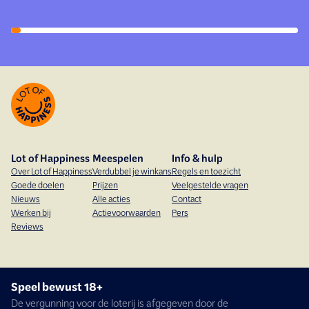
Lot of Happiness
Meespelen
Info & hulp
Over Lot of Happiness
Verdubbel je winkans
Regels en toezicht
Goede doelen
Prijzen
Veelgestelde vragen
Nieuws
Alle acties
Contact
Werken bij
Actievoorwaarden
Pers
Reviews
Speel bewust 18+
De vergunning voor de loterij is afgegeven door de