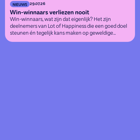
29.07.26
NIEUWS
Win-winnaars verliezen nooit
Win-winnaars, wat zijn dat eigenlijk? Het zijn
deelnemers van Lot of Happiness die een goed doel
steunen én tegelijk kans maken op geweldige
(geld)prijzen.