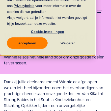
ons
Privacybeleid
voor meer informatie over de
cookies die we gebruiken.
Als je weigert, zal je informatie niet worden gevolgd
bij je bezoek aan deze website.
Cookie-instellingen
Win-win tour Lot of
Accepteren
Weigeren
Happiness
Winnie reisde het hele land door om onze goede doelen
te verrassen.
Dankzij jullie deelname mocht Winnie de afgelopen
weken iets heel bijzonders doen: het overhandigen van
prachtige cheques aan onze goede doelen. Van KiKa tot
Strong Babies in het Sophia Kinderziekenhuis en
Stichting Opkikker tijdens een onvergetelijke