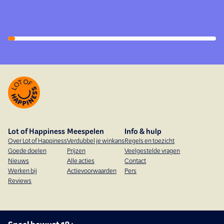
Lot of Happiness
Meespelen
Info & hulp
Over Lot of Happiness
Verdubbel je winkans
Regels en toezicht
Goede doelen
Prijzen
Veelgestelde vragen
Nieuws
Alle acties
Contact
Werken bij
Actievoorwaarden
Pers
Reviews