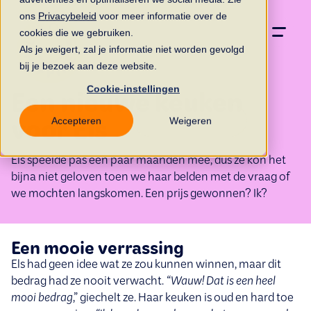
ons
Privacybeleid
voor meer informatie over de
cookies die we gebruiken.
Als je weigert, zal je informatie niet worden gevolgd
bij je bezoek aan deze website.
Cookie-instellingen
Een nieuwe keuken
Accepteren
Weigeren
voor Els
Els speelde pas een paar maanden mee, dus ze kon het
bijna niet geloven toen we haar belden met de vraag of
we mochten langskomen. Een prijs gewonnen? Ik?
Een mooie verrassing
Els had geen idee wat ze zou kunnen winnen, maar dit
bedrag had ze nooit verwacht.
“Wauw! Dat is een heel
mooi bedrag
,” giechelt ze. Haar keuken is oud en hard toe