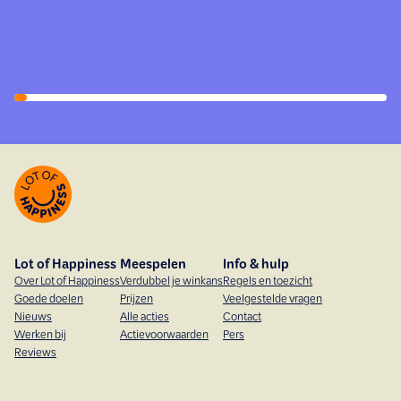
Lot of Happiness
Meespelen
Info & hulp
Over Lot of Happiness
Verdubbel je winkans
Regels en toezicht
Goede doelen
Prijzen
Veelgestelde vragen
Nieuws
Alle acties
Contact
Werken bij
Actievoorwaarden
Pers
Reviews