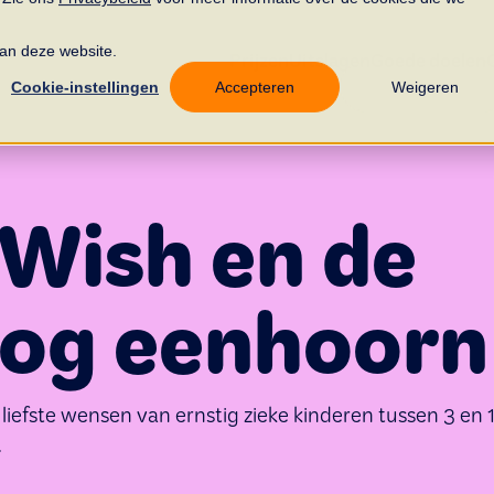
 aan deze website.
Prijzen
Uitslagen
Goede doelen
Cookie-instellingen
Accepteren
Weigeren
Wish en de
og eenhoorn
iefste wensen van ernstig zieke kinderen tussen 3 en 
.