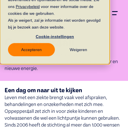
ons
Privacybeleid
voor meer informatie over de
cookies die we gebruiken.
Als je weigert, zal je informatie niet worden gevolgd
bij je bezoek aan deze website.
Cookie-instellingen
Oppepper4all
Accepteren
Weigeren
Vervult persoonlijke wensen van zieke kinderen en
volwassenen voor een dag vol ontspanning, plezier en
nieuwe energie.
Een dag om naar uit te kijken
Leven met een ziekte brengt vaak veel afspraken,
behandelingen en onzekerheden met zich mee.
Oppepper4all zet zich in voor zieke kinderen en
volwassenen die wel een lichtpuntje kunnen gebruiken.
Sinds 2006 heeft de stichting al meer dan 1.000 wensen