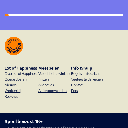
Lot of Happiness
Meespelen
Info & hulp
Over Lot of Happiness
Verdubbel je winkans
Regels en toezicht
Goede doelen
Prijzen
Veelgestelde vragen
Nieuws
Alle acties
Contact
Werken bij
Actievoorwaarden
Pers
Reviews
Speel bewust 18+