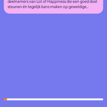
deelnemers van Lot of Happiness die een goed doel
steunen én tegelijk kans maken op geweldige
(geld)prijzen.