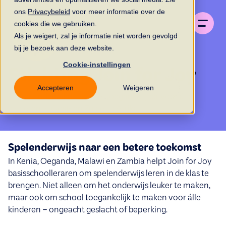
ons
Privacybeleid
voor meer informatie over de
cookies die we gebruiken.
Als je weigert, zal je informatie niet worden gevolgd
bij je bezoek aan deze website.
Cookie-instellingen
Stichting Join for Joy
Accepteren
Weigeren
Maakt onderwijs leuker én toegankelijker voor álle
kinderen in Oost- en Zuidelijk Afrika.
Spelenderwijs naar een betere toekomst
In Kenia, Oeganda, Malawi en Zambia helpt Join for Joy
basisschoolleraren om spelenderwijs leren in de klas te
brengen. Niet alleen om het onderwijs leuker te maken,
maar ook om school toegankelijk te maken voor álle
kinderen – ongeacht geslacht of beperking.