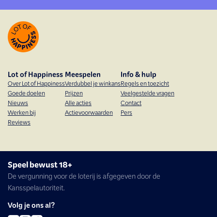
Lot of Happiness
Meespelen
Info & hulp
Over Lot of Happiness
Verdubbel je winkans
Regels en toezicht
Goede doelen
Prijzen
Veelgestelde vragen
Nieuws
Alle acties
Contact
Werken bij
Actievoorwaarden
Pers
Reviews
Speel bewust 18+
De vergunning voor de loterij is afgegeven door de
Kansspelautoriteit.
Volg je ons al?