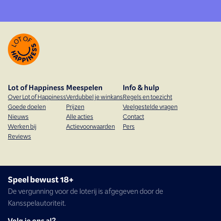
Lot of Happiness
Meespelen
Info & hulp
Over Lot of Happiness
Verdubbel je winkans
Regels en toezicht
Goede doelen
Prijzen
Veelgestelde vragen
Nieuws
Alle acties
Contact
Werken bij
Actievoorwaarden
Pers
Reviews
Speel bewust 18+
De vergunning voor de loterij is afgegeven door de
Kansspelautoriteit.