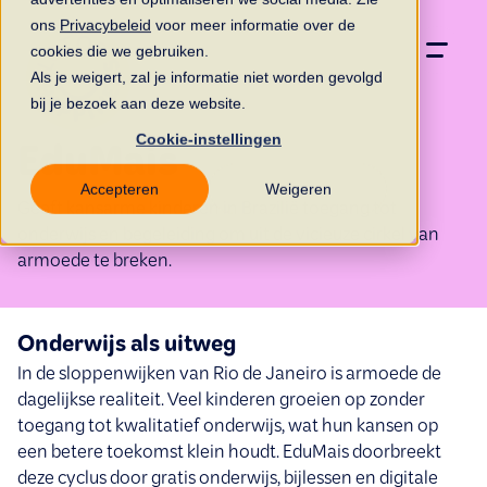
ons
Privacybeleid
voor meer informatie over de
cookies die we gebruiken.
Als je weigert, zal je informatie niet worden gevolgd
bij je bezoek aan deze website.
Cookie-instellingen
EduMais
Accepteren
Weigeren
Geeft kansarme kinderen in Brazilië toegang tot
onderwijs en begeleiding om uit de vicieuze cirkel van
armoede te breken.
Onderwijs als uitweg
In de sloppenwijken van Rio de Janeiro is armoede de
dagelijkse realiteit. Veel kinderen groeien op zonder
toegang tot kwalitatief onderwijs, wat hun kansen op
een betere toekomst klein houdt. EduMais doorbreekt
deze cyclus door gratis onderwijs, bijlessen en digitale