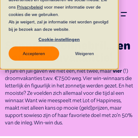
ons
Privacybeleid
voor meer informatie over de
cookies die we gebruiken.
Als je weigert, zal je informatie niet worden gevolgd
bij je bezoek aan deze website.
Cookie-instellingen
Slippers, zonnebril... en
Accepteren
Weigeren
een droomvakantie!
In juni en juli gaven we niet een, niet twee, maar
vier
(!)
droomvakanties t.w.v. €7.500 weg. Vier win-winnaars die
letterlijk én figuurlijk in het zonnetje werden gezet. En het
mooiste? Ze voelden zich allemaal voor die tijd al een
winnaar. Want wie meespeelt met Lot of Happiness,
maakt niet alleen kans op mooie (geld)prijzen, maar
support sowieso zijn of haar favoriete doel met zo’n 50%
van de inleg. Win-win dus.