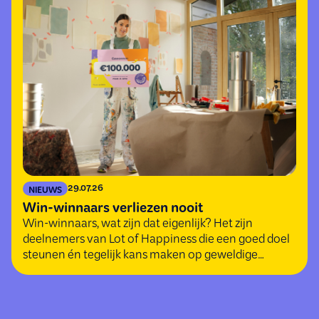
29.07.26
NIEUWS
Win-winnaars verliezen nooit
Win-winnaars, wat zijn dat eigenlijk? Het zijn
deelnemers van Lot of Happiness die een goed doel
steunen én tegelijk kans maken op geweldige
(geld)prijzen.