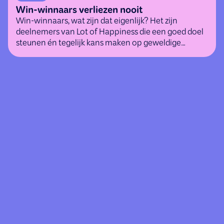
Win-winnaars verliezen nooit
Win-winnaars, wat zijn dat eigenlijk? Het zijn
deelnemers van Lot of Happiness die een goed doel
steunen én tegelijk kans maken op geweldige
(geld)prijzen.