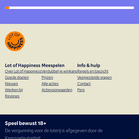
Lot of Happiness
Meespelen
Info & hulp
Over Lot of Happiness
Verdubbel je winkans
Regels en toezicht
Goede doelen
Prijzen
Veelgestelde vragen
Nieuws
Alle acties
Contact
Werken bij
Actievoorwaarden
Pers
Reviews
Speel bewust 18+
De vergunning voor de loterij is afgegeven door de
Kansspelautoriteit.