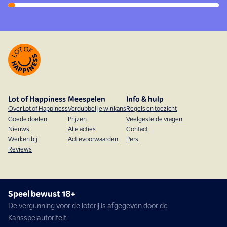
Lot of Happiness
Meespelen
Info & hulp
Over Lot of Happiness
Verdubbel je winkans
Regels en toezicht
Goede doelen
Prijzen
Veelgestelde vragen
Nieuws
Alle acties
Contact
Werken bij
Actievoorwaarden
Pers
Reviews
Speel bewust 18+
De vergunning voor de loterij is afgegeven door de
Kansspelautoriteit.