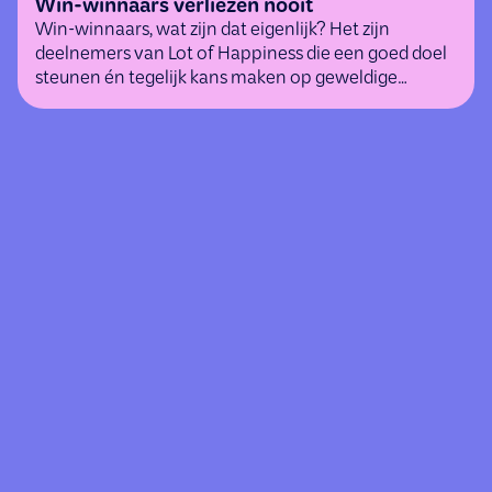
Win-winnaars verliezen nooit
Win-winnaars, wat zijn dat eigenlijk? Het zijn
deelnemers van Lot of Happiness die een goed doel
steunen én tegelijk kans maken op geweldige
(geld)prijzen.