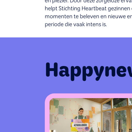
en plezier. Door deze zorgeloze erv
helpt Stichting Heartbeat gezinne
momenten te beleven en nieuwe ene
periode die vaak intens is.
Happyne