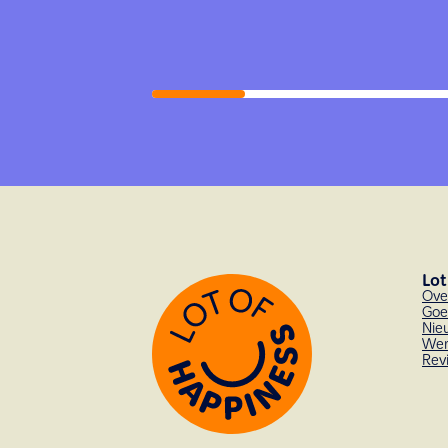
Lot
Ove
Goe
Nie
Wer
Rev