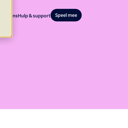
Speel mee
Over ons
Hulp & support