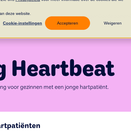
 aan deze website.
Prijzen
Uitslagen
Goede doelen
Cookie-instellingen
Accepteren
Weigeren
g Heartbeat
ng voor gezinnen met een jonge hartpatiënt.
artpatiënten