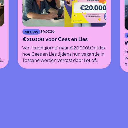
29.07.26
NIEUWS
€20.000 voor Cees en Lies
W
Van ‘buongiorno’ naar €20.000! Ontdek
E
hoe Cees en Lies tijdens hun vakantie in
w
én
Toscane werden verrast door Lot of
h
Happiness.
k