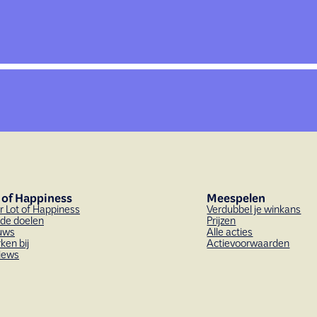
 of Happiness
Meespelen
r Lot of Happiness
Verdubbel je winkans
de doelen
Prijzen
uws
Alle acties
ken bij
Actievoorwaarden
iews