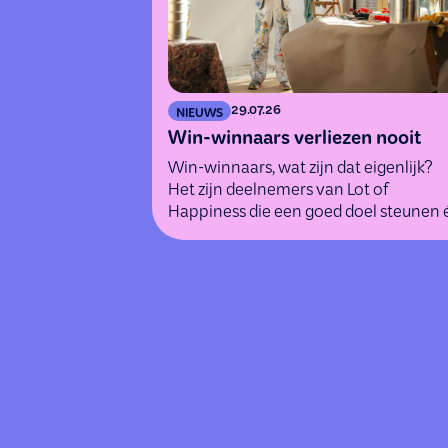
29.07.26
NIEUWS
Win-winnaars verliezen nooit
Win-winnaars, wat zijn dat eigenlijk?
Het zijn deelnemers van Lot of
Happiness die een goed doel steunen 
tegelijk kans maken op geweldige
(geld)prijzen.