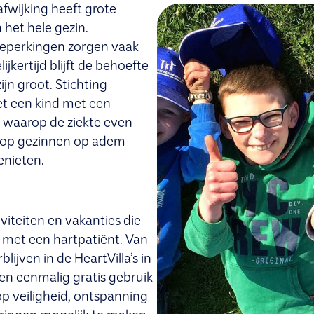
fwijking heeft grote
 het hele gezin.
beperkingen zorgen vaak
jkertijd blijft de behoefte
jn groot. Stichting
et een kind met een
 waarop de ziekte even
rop gezinnen op adem
nieten.
viteiten en vakanties die
 met een hartpatiënt. Van
lijven in de HeartVilla’s in
en eenmalig gratis gebruik
op veiligheid, ontspanning