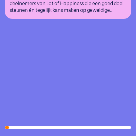
deelnemers van Lot of Happiness die een goed doel
steunen én tegelijk kans maken op geweldige
(geld)prijzen.