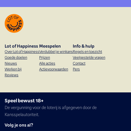
Lot of Happiness
Meespelen
Info & hulp
Over Lot of Happiness
Verdubbel je winkans
Regels en toezicht
Goede doelen
Prijzen
Veelgestelde vragen
Nieuws
Alle acties
Contact
Werken bij
Actievoorwaarden
Pers
Reviews
Speel bewust 18+
De vergunning voor de loterij is afgegeven door de
Kansspelautoriteit.
Volg je ons al?