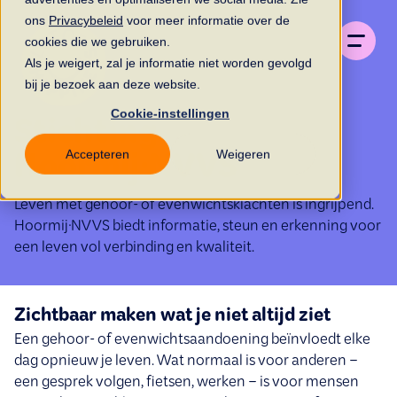
ons
Privacybeleid
voor meer informatie over de
cookies die we gebruiken.
Als je weigert, zal je informatie niet worden gevolgd
bij je bezoek aan deze website.
Cookie-instellingen
Stichting
Accepteren
Weigeren
Hoormij∙NVVS
Leven met gehoor- of evenwichtsklachten is ingrijpend.
Hoormij∙NVVS biedt informatie, steun en erkenning voor
een leven vol verbinding en kwaliteit.
Zichtbaar maken wat je niet altijd ziet
Een gehoor- of evenwichtsaandoening beïnvloedt elke
dag opnieuw je leven. Wat normaal is voor anderen –
een gesprek volgen, fietsen, werken – is voor mensen