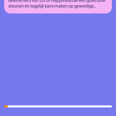
deelnemers van Lot of Happiness die een goed doel
steunen én tegelijk kans maken op geweldige
(geld)prijzen.