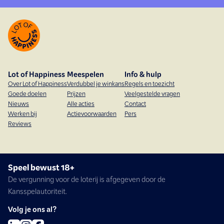
Lot of Happiness
Meespelen
Info & hulp
Over Lot of Happiness
Verdubbel je winkans
Regels en toezicht
Goede doelen
Prijzen
Veelgestelde vragen
Nieuws
Alle acties
Contact
Werken bij
Actievoorwaarden
Pers
Reviews
Speel bewust 18+
De vergunning voor de loterij is afgegeven door de
Kansspelautoriteit.
Volg je ons al?