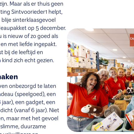
jn. Maar als er thuis geen
chting Sintvoorieder1 helpt,
blije sinterklaasgevoel
deaupakket op 5 december.
 is nieuw of zo goed als
en met liefde ingepakt.
 bij de leeftijd en
 kind zich echt gezien.
maken
even onbezorgd te laten
adeau (speelgoed), een
8 jaar), een gadget, een
icht (vanaf 6 jaar). Niet
ken, maar met het gevoel
en slimme, duurzame