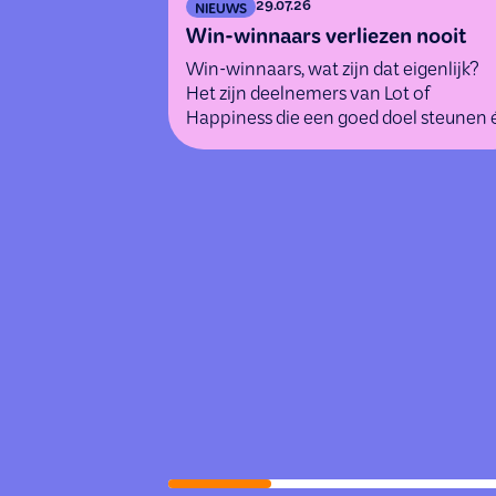
29.07.26
NIEUWS
Win-winnaars verliezen nooit
Win-winnaars, wat zijn dat eigenlijk?
Het zijn deelnemers van Lot of
Happiness die een goed doel steunen 
tegelijk kans maken op geweldige
(geld)prijzen.