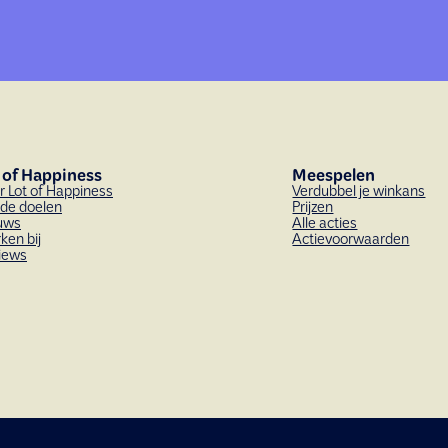
 of Happiness
Meespelen
r Lot of Happiness
Verdubbel je winkans
de doelen
Prijzen
uws
Alle acties
ken bij
Actievoorwaarden
iews