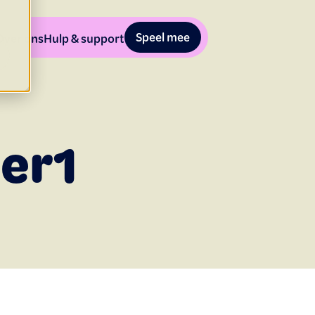
Speel mee
Over ons
Hulp & support
der1