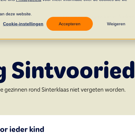
 aan deze website.
Prijzen
Uitslagen
Goede doelen
Cookie-instellingen
Accepteren
Weigeren
g Sintvoorie
re gezinnen rond Sinterklaas
niet vergeten worden.
or ieder kind