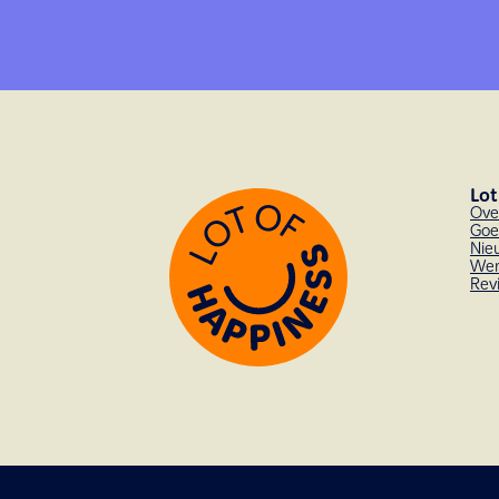
Lot
Ove
Goe
Nie
Wer
Rev