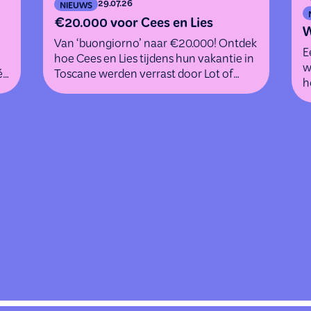
29.07.26
NIEUWS
€20.000 voor Cees en Lies
W
Van ‘buongiorno’ naar €20.000! Ontdek
E
hoe Cees en Lies tijdens hun vakantie in
w
én
Toscane werden verrast door Lot of
h
Happiness.
k