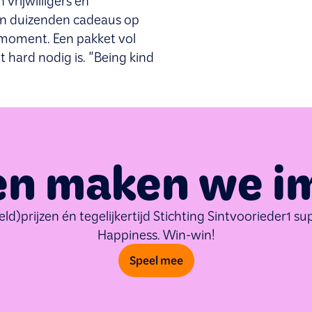
vrijwilligers en
en duizenden cadeaus op
te moment. Een pakket vol
t hard nodig is. "Being kind
n maken we i
eld)prijzen én tegelijkertijd Stichting Sintvoorieder1 
Happiness. Win-win!
Speel mee