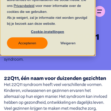
ons
Privacybeleid
voor meer informatie over de
cookies die we gebruiken.
Als je weigert, zal je informatie niet worden gevolgd
bij je bezoek aan deze website.
Cookie-instellingen
Stichting Steun 22Q11
Accepteren
Weigeren
Zet zich in voor bewustwording, ondersteuning en
verbinding voor gezinnen die leven met het 22Q11
syndroom.
22Q11, één naam voor duizenden gezichten
Het 22Q11 syndroom heeft veel verschillende vormen.
Kinderen, volwassenen en gezinnen ervaren het
allemaal op hun eigen manier. Het syndroom kan invloed
hebben op gezondheid, ontwikkeling en dagelijks leven.
Veel gezinnen krijgen te maken met medische zorg,