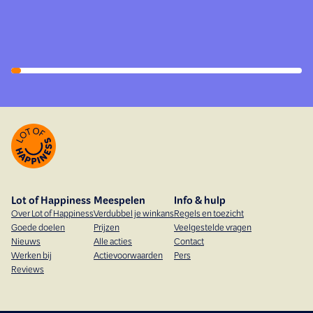
Lot of Happiness
Meespelen
Info & hulp
Over Lot of Happiness
Verdubbel je winkans
Regels en toezicht
Goede doelen
Prijzen
Veelgestelde vragen
Nieuws
Alle acties
Contact
Werken bij
Actievoorwaarden
Pers
Reviews