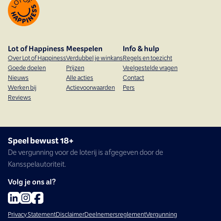
Lot of Happiness
Meespelen
Info & hulp
Over Lot of Happiness
Verdubbel je winkans
Regels en toezicht
Goede doelen
Prijzen
Veelgestelde vragen
Nieuws
Alle acties
Contact
Werken bij
Actievoorwaarden
Pers
Reviews
Speel bewust 18+
De vergunning voor de loterij is afgegeven door de
Kansspelautoriteit.
Volg je ons al?
Privacy Statement
Disclaimer
Deelnemersreglement
Vergunning